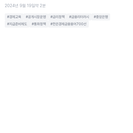
2024년 9월 19일
약 2분
#경제교육
#공개시장운영
#금리정책
#금융리터러시
#중앙은행
#지급준비제도
#통화정책
#한은경제금융용어700선