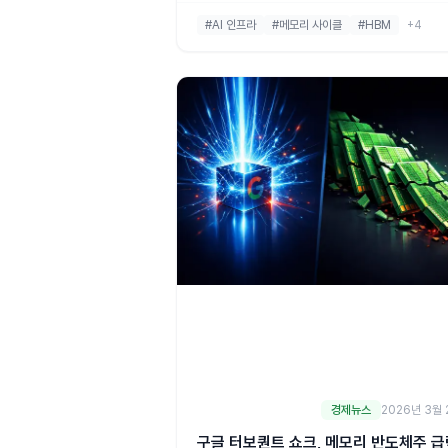
capex 흐름, 메모리 사이클 30개월차 위치, 
#AI 인프라
#메모리 사이클
#HBM
+4
시그널 8개, HD현대일렉트릭·KODEX AI전
심설비 등 한국 수혜주 매핑까지 한 번에 정리
다.
경제뉴스
2026년 3월 
구글 터보퀀트 쇼크, 메모리 반도체주 급