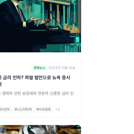
경제뉴스
2024년 11월 15일
국 금리 인하? 파월 발언으로 뉴욕 증시
락
 경제의 강한 성장세와 연준의 신중한 금리 인
입장미국 연방준비제도(Fed, 연준)의 제롬 파월
은 최근 텍사스 댈러스에서 열린 행사에서 "미
금리인하
#나스닥하락
#미국경제
+3
경제가 기준금리 인하를 서두를 필요가 없다"고
습니다. 그는 미국 경제의 강한 성과가 연준으
하여금 통화정책 결정을 신중히 할 수 있는 여지
제공하고 있다고 강조했습니다. 이 발언은 현재