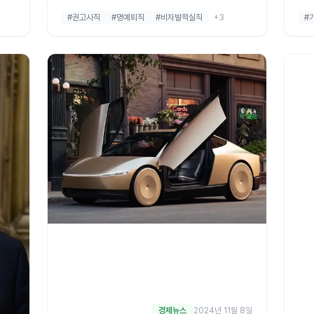
 발
장조차 이제 흔들리고 있답니다. 그렇다면, 과연 우
상자
#권고사직
#명예퇴직
#비자발적실직
+3
#
컴퓨
리 3040 세대는 이런 위험에서 안전할까요? 대기
상 
 엔
업조차 직원들에게 명예퇴직을 권유하는 현실을 보
혜 
면서 우리도
상자
억 
코
경제뉴스
2024년 11월 8일