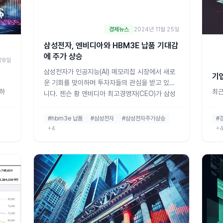
경제뉴스
2024년 11월 25일
삼성전자, 엔비디아와 HBM3E 납품 기대감
에 주가 상승
 28일
삼성전자가 인공지능(AI) 메모리칩 시장에서 새로
기
운 기회를 맞이하며 투자자들의 관심을 받고 있습
하
최근
니다. 젠슨 황 엔비디아 최고경영자(CEO)가 삼성
동하
업들
전자의 5세대 고대역폭 메모리(HBM) HBM3E 제
 여
파산
품의 납품 승인을 서두르고 있다는 소식이 전해지
#hbm3e 납품
#삼성전자
#삼성전자주가상승
#
금리
중에
면서 주가는 상승세를 보이고 있습니다.25일 오
+4
+
반에
받고
전, 삼성전자는 전일 대비 1.79% 오른 5만
경제
제가
7,000원에 거래되
이 주
고금
분투