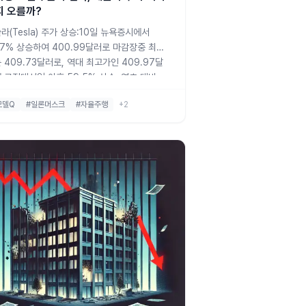
지 오를까?
라(Tesla) 주가 상승:10일 뉴욕증시에서
87% 상승하여 400.99달러로 마감장중 최고
 409.73달러로, 역대 최고가인 409.97달
 근접대선일 이후 59.5% 상승, 연초 대비
.4% 상승모건스탠리의 낙관적 전망:목표 주가
모델Q
#일론머스크
#자율주행
+2
310달러에서 400달러로 상향 조정테슬라를
차 부문 '최선호주'로 선정미국의 자율주행 리
 유지