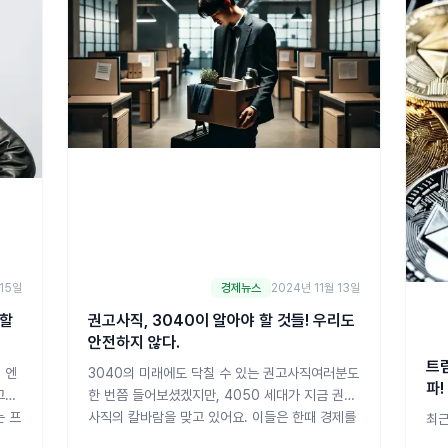
에 미치는 영향최근 미국
시장
 15일
경제뉴스
2024년 11월 13일
생할
권고사직, 3040이 알아야 할 것들! 우리도
안전하지 않다.
트
 엔
3040의 미래에도 닥칠 수 있는 권고사직여러분도
파!
고의
한 번쯤 들어보셨겠지만, 4050 세대가 지금 권고
는 프
사직의 칼바람을 맞고 있어요. 이들은 한때 경제를
최근
 황
이끌던 주축이었지만, 경기 침체와 함께 안정된 직
중심