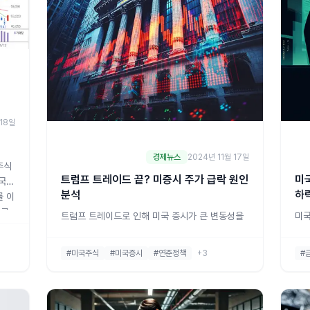
 18일
경제뉴스
2024년 11월 17일
주식
트럼프 트레이드 끝? 미증시 주가 급락 원인
미
외국인
분석
하
를 이
최근
트럼프 트레이드로 인해 미국 증시가 큰 변동성을
미국
 투
겪고 있습니다. 최근 투자자들의 차익 실현 욕구와
하 
15
연준의 정책 불확실성, 그리고 예상보다 뜨거운 소
의장
#미국주식
#미국증시
#연준정책
+3
#
조
비와 인플레이션 우려가 증시 하락의 주요 요인으
국 
로 작용하고 있습니다. 이러한 변화의 핵심을 짚어
밝혔
보고, 앞으로의 시장 방향에 대해 분석해보겠습니
로 
다.트럼프 트레이드와 연준 정책 불확실성이 시장
를 