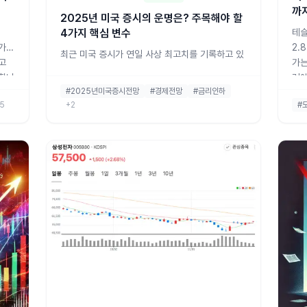
까
2025년 미국 증시의 운명은? 주목해야 할
4가지 핵심 변수
테슬
주가를
2.
최근 미국 증시가 연일 사상 최고치를 기록하고 있
고
가는
다는 소식이 들려오고 있는데요. 월가 전문가들
석합니
러에
은 2025년 미국 증시를 좌우할 네 가지 변수를 꼽
#2025년미국증시전망
#경제전망
#금리인하
61
았습니다. 바로 트럼프의 정책, 연준의 통화정책,
5
+2
#
를 
AI(인공지능), 경제 성장률입니다. 오늘은 이 네 가
자동
지 핵심 변수에 대해 쉽고 자세하게 알려드릴게
더십
요. 1. 트럼프의 정책: 무역 전쟁이 다시?미국 네드
데이비스