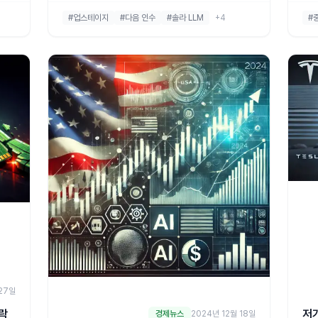
정점
누적 한국어 데이터의 결합, '콘텍스트 AI 포털' 전
미중
#업스테이지
#다음 인수
#솔라 LLM
+4
#
력핵
략, 독자 AI 파운데이션 모델 연계, 그리고 공정위
권 
합니
심사 변수까지 4가지 인수 동기로 정리합니다.
27일
락
저
경제뉴스
2024년 12월 18일