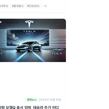
 정상회담·15차 5개년 계획 변수까지 하나증
중국주식
#중국증시
#CSI300
+9
리포트로 총정리.
경제뉴스
2024년 12월 16일
가형 모델Q 출시 임박, 테슬라 주가 어디