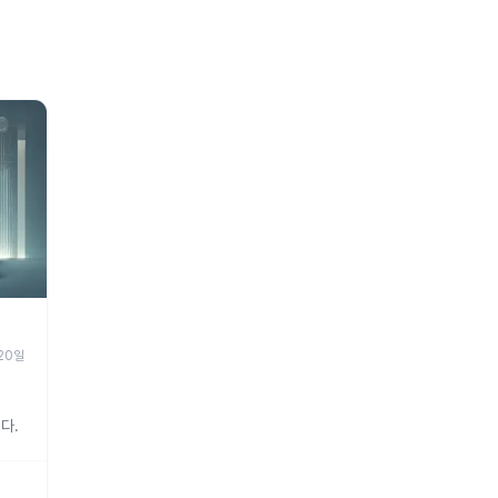
 20일
다.
위해서
중요