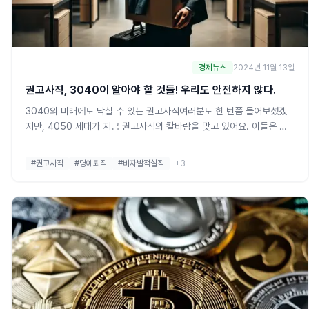
경제뉴스
2024년 11월 13일
권고사직, 3040이 알아야 할 것들! 우리도 안전하지 않다.
3040의 미래에도 닥칠 수 있는 권고사직여러분도 한 번쯤 들어보셨겠
지만, 4050 세대가 지금 권고사직의 칼바람을 맞고 있어요. 이들은 한
때 경제를 이끌던 주축이었지만, 경기 침체와 함께 안정된 직장조차 이제
흔들리고 있답니다. 그렇다면, 과연 우리 3040 세대는 이런 위험에서
#권고사직
#명예퇴직
#비자발적실직
+3
안전할까요? 대기업조차 직원들에게 명예퇴직을 권유하는 현실을 보면
서 우리도