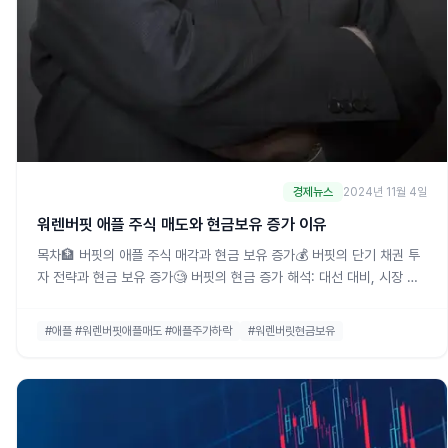
경제뉴스
2024년 11월 4일
워렌버핏 애플 주식 매도와 현금보유 증가 이유
목차🏦 버핏의 애플 주식 매각과 현금 보유 증가💰 버핏의 단기 채권 투
자 전략과 현금 보유 증가🧐 버핏의 현금 증가 해석: 대선 대비, 시장 과
열, 사후 준비🧓 버핏의 후계자 문제와 사후 준비🗳️ 대선 결과와 국채 금
리의 영향워렌 버핏의 투자 전략 변화: 이유와 해석최근 워렌 버핏이 애
#애플 #워렌버핏애플매도 #애플주가하락
#워렌버릿현금보유
플 주식을 대량 매각하고 현금 보유액을 사상 최고치로 늘리면서