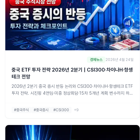
경제뉴스
2026년 4월 24일
중국 ETF 투자 전략 2026년 2분기 | CSI300·차이나H·항셍
테크 전망
2026년 2분기 중국 증시 반등 논리와 CSI300·차이나H·항셍테크 ETF
투자 전략. 시진핑 4연임·미중 정상회담·15차 5개년 계획 변수까지 하나
증권 리포트로 총정리.
#중국주식
#중국증시
#CSI300
+9