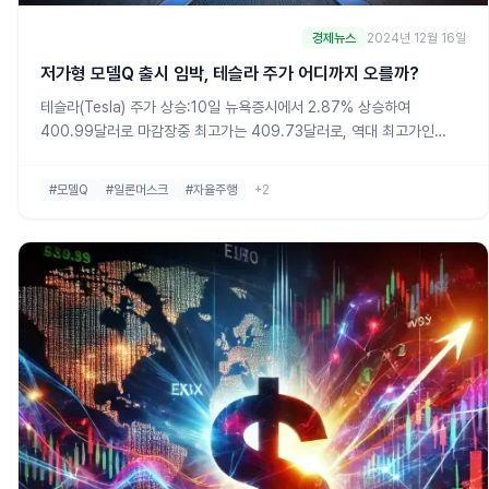
경제뉴스
2024년 12월 16일
저가형 모델Q 출시 임박, 테슬라 주가 어디까지 오를까?
테슬라(Tesla) 주가 상승:10일 뉴욕증시에서 2.87% 상승하여
400.99달러로 마감장중 최고가는 409.73달러로, 역대 최고가인
409.97달러에 근접대선일 이후 59.5% 상승, 연초 대비 61.4% 상승
모건스탠리의 낙관적 전망:목표 주가를 310달러에서 400달러로 상향
#모델Q
#일론머스크
#자율주행
+2
조정테슬라를 자동차 부문 '최선호주'로 선정미국의 자율주행 리더십 유
지