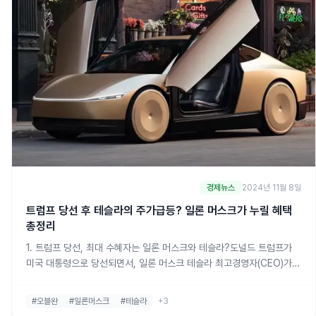
경제뉴스
2024년 11월 8일
트럼프 당선 후 테슬라의 주가급등? 일론 머스크가 누릴 혜택
총정리
1. 트럼프 당선, 최대 수혜자는 일론 머스크와 테슬라?도널드 트럼프가
미국 대통령으로 당선되면서, 일론 머스크 테슬라 최고경영자(CEO)가
가장 큰 수혜자가 될 것이라는 평가가 나오고 있습니다. 머스크는 트럼프
당선을 위해 1억3000만 달러(약 1821억 원)의 정치 자금을 기부하고,
#오블완
#일론머스크
#테슬라
+3
직접 유세에 참석하여 지지 연설을 하는 등 트럼프 당선을 위해 적극적