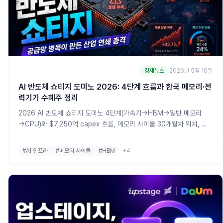
경제뉴스
2026년 5월 10일
AI 반도체 쇼티지 도미노 2026: 4단계 흐름과 한국 메모리·전
력기기 수혜주 정리
2026 AI 반도체 쇼티지 도미노 4단계(가속기→HBM→일반 메모리
→CPU)와 $7,250억 capex 흐름, 메모리 사이클 30개월차 위치, 정
점 시그널 8개, HD현대일렉트릭·KODEX AI전력핵심설비 등 한국 수혜
주 매핑까지 한 번에 정리합니다.
#AI 인프라
#메모리 사이클
#HBM
+4