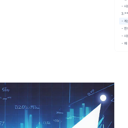
- 
3.*
- 계
- 한
- 
- 왜