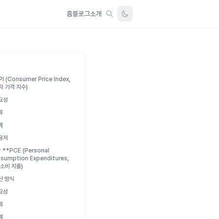
홈
블로그
소개
CPI (Consumer Price Index,
자 가격 지수)
중요성
류
계
사용처
* **PCE (Personal
sumption Expenditures,
 소비 지출)
산 방식
중요성
류
계