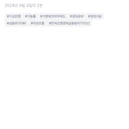
2024년 9월 4일
약 2분
#가교은행
#가동률
#가변예치의무제도
#경제공부
#경제지표
#금융위기대비
#자본흐름
#한국은행경제금융용어700선