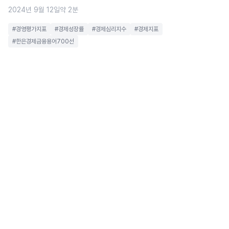
2024년 9월 12일
약 2분
#경영평가지표
#경제성장률
#경제심리지수
#경제지표
#한은경제금융용어700선