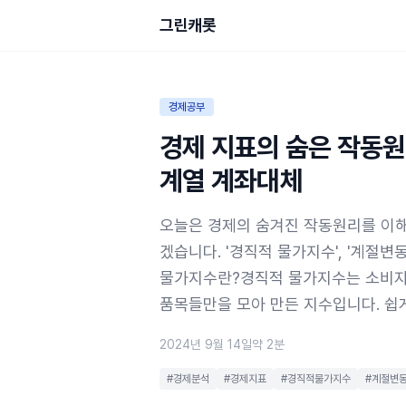
그린캐롯
경제공부
경제 지표의 숨은 작동
계열 계좌대체
오늘은 경제의 숨겨진 작동원리를 이해
겠습니다. '경직적 물가지수', '계절
물가지수란?경직적 물가지수는 소비자
품목들만을 모아 만든 지수입니다. 쉽게
2024년 9월 14일
약 2분
#경제분석
#경제지표
#경직적물가지수
#계절변