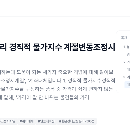
목차
원리 경직적 물가지수 계절변동조정시
1. 
경
2.
계
하는데 도움이 되는 세가지 중요한 개념에 대해 알아보
3. 
변동조정시계열', '계좌대체입니다 1. 경직적 물가지수경직적
계
물가지수를 구성하는 품목 중 가격이 쉽게 변하지 않는
 말해, '가격이 잘 안 바뀌는 물건들의 가격
동조정시계열
#계좌대체
#인플레이션
#한은경제금융용어700선