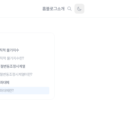
홈
블로그
소개
경직적 물가지수
직적 물가지수란?
 계절변동조정시계열
절변동조정시계열이란?
계좌대체
좌대체란?