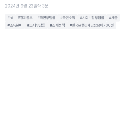
2024년 9월 23일
약 3분
#ni
#경제공부
#국민부담률
#국민소득
#사회보장부담률
#세금
#소득분배
#조세부담률
#조세정책
#한국은행경제금융용어700선