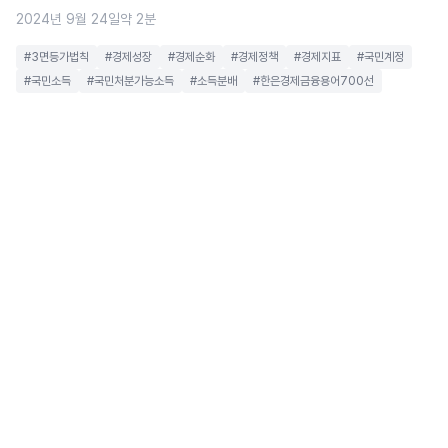
2024년 9월 24일
약 2분
#3면등가법칙
#경제성장
#경제순화
#경제정책
#경제지표
#국민계정
#국민소득
#국민처분가능소득
#소득분배
#한은경제금융용어700선