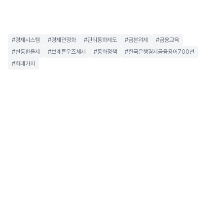
#경제시스템
#경제안정화
#관리통화제도
#금본위제
#금융교육
#변동환율제
#브레튼우즈체제
#통화정책
#한국은행경제금융용어700선
#화폐가치