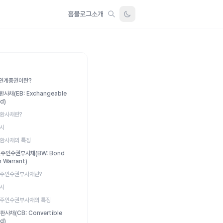
홈
블로그
소개
연계증권이란?
교환사채(EB: Exchangeable
d)
환사채란?
시
환사채의 특징
신주인수권부사채(BW: Bond
h Warrant)
주인수권부사채란?
시
주인수권부사채의 특징
전환사채(CB: Convertible
d)