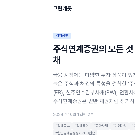
그린캐롯
경제공부
주식연계증권의 모든 것
채
금융 시장에는 다양한 투자 상품이 있지
늘은 주식과 채권의 특성을 결합한 '
(EB), 신주인수권부사채(BW), 전
주식연계증권은 일반 채권처럼 정기적으
2024년 10월 1일
약 2분
#경제공부
#경제용어
#교환사채
#기업가치
#
#한은경제금융용어700선은