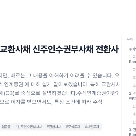
목차
 교환사채 신주인수권부사채 전환사
주식
1. 
Bon
교
만, 때로는 그 내용을 이해하기 어려울 수 있습니다. 오
예
주식연계증권'에 대해 쉽게 알아보겠습니다. 특히 교환사채
교
환사채(CB)를 중심으로 설명하겠습니다.주식연계증권이란?
2. 
wit
로 이자를 받으면서도, 특정 조건에 따라 주식
신
예
신
기업금융
#신주인수권부사채
#전환사채
#주식투자
#채권투자
3. 
Bon