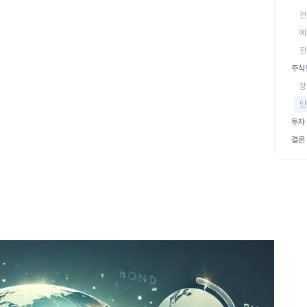
전
예
전
주식
장
단
투자
결론