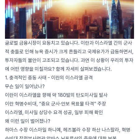
글로벌 금융시장이 요동치고 있습니다. 이란과 이스라엘 간의 군사
적 충돌로 인해 뉴욕 증시가 크게 흔들리고 국제유가가 급등하면서,
투자자들의 불안이 고조되고 있습니다. 과연 이 상황이 우리의 투자
에 어떤 영향을 미칠까요? 함께 자세히 살펴보겠습니다.
1. 충격적인 중동 사태 - 이란의 이스라엘 공격
무슨 일이 일어났나?
이란이 이스라엘을 향해 약 180발의 탄도미사일 발사
이란 혁명수비대, “중요 군사·안보 목표물 타격” 주장
이스라엘, 미사일 상당수 요격 성공, 일부 피해 확인
왜 이런 일이 벌어졌나?
하마스 수장 이스마일 하니예, 헤즈볼라 수장 하산 나스랄라, 혁명
수비대 작전부사령관 압바스 닐포루샨의 죽음에 대한 보복