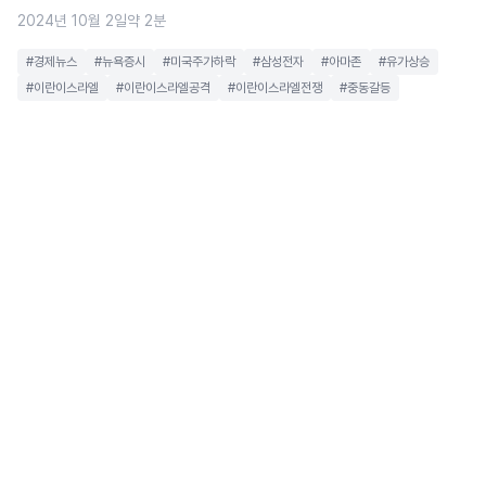
2024년 10월 2일
약 2분
#경제뉴스
#뉴욕증시
#미국주가하락
#삼성전자
#아마존
#유가상승
#이란이스라엘
#이란이스라엘공격
#이란이스라엘전쟁
#중동갈등