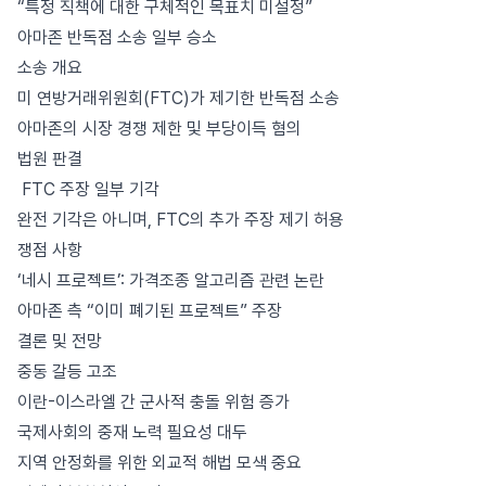
“특정 직책에 대한 구체적인 목표치 미설정”
아마존 반독점 소송 일부 승소
소송 개요
미 연방거래위원회(FTC)가 제기한 반독점 소송
아마존의 시장 경쟁 제한 및 부당이득 혐의
법원 판결
FTC 주장 일부 기각
완전 기각은 아니며, FTC의 추가 주장 제기 허용
쟁점 사항
‘네시 프로젝트’: 가격조종 알고리즘 관련 논란
아마존 측 “이미 폐기된 프로젝트” 주장
결론 및 전망
중동 갈등 고조
이란-이스라엘 간 군사적 충돌 위험 증가
국제사회의 중재 노력 필요성 대두
지역 안정화를 위한 외교적 해법 모색 중요