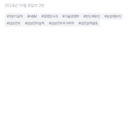
2024년 10월 8일
약 3분
#3분기실적
#HBM
#경영진사과
#기술경쟁력
#반도체부진
#삼성메모리
#삼성전자
#삼성전자실적
#삼성전자주가하락
#삼전실적발표