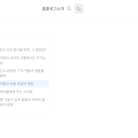
홈
블로그
소개
분기 이익 증가율 하락, 그 원인은?
대감이 낮아진 상황에서도 주가는
승
매그니피센트 7’의 역할과 업종별
별화
익률과 비용 부담의 영향
자자들에게 주는 시사점
론: 3분기 실적 발표의 의미와 앞
로의 방향