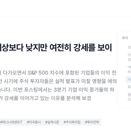
목차
 예상보다 낮지만 여전히 강세를 보이
3
기
상
‘
 다가오면서 S&P 500 지수에 포함된 기업들의 이익 전
차
이
한 시기에 주식 투자자들은 실적 발표가 미칠 영향을 예의
투
니다. 이번 포스팅에서는 3분기 기업 이익 증가율의 하
결
수가 강세를 이어가고 있는 이유를 분석해 보겠
으
#매그니피센트7
#미국증시
#실적시즌
#주식투자팁
#투자전략