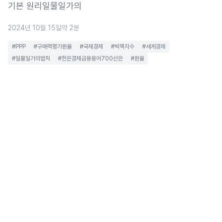
기본 원리일물일가의
2024년 10월 15일
약 2분
#PPP
#구매력평가환율
#국제경제
#빅맥지수
#세계경제
#일물일가의법칙
#한은경제금융용어700선은
#환율