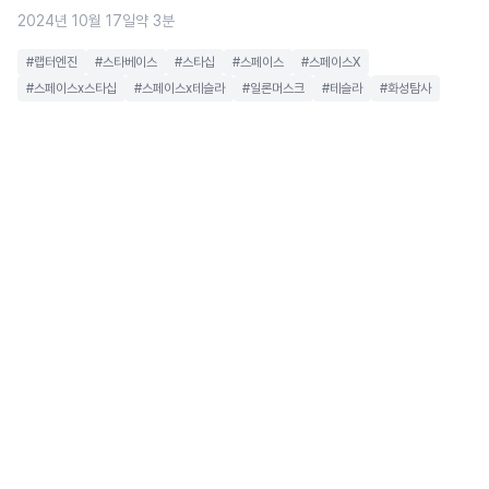
2024년 10월 17일
약 3분
#랩터엔진
#스타베이스
#스타십
#스페이스
#스페이스X
#스페이스x스타십
#스페이스x테슬라
#일론머스크
#테슬라
#화성탐사