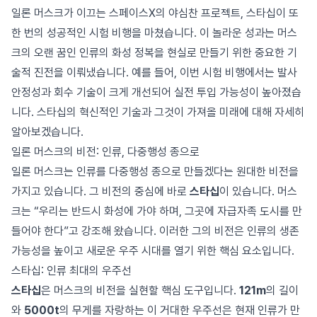
일론 머스크가 이끄는 스페이스X의 야심찬 프로젝트, 스타십이 또
한 번의 성공적인 시험 비행을 마쳤습니다. 이 놀라운 성과는 머스
크의 오랜 꿈인 인류의 화성 정복을 현실로 만들기 위한 중요한 기
술적 진전을 이뤄냈습니다. 예를 들어, 이번 시험 비행에서는 발사
안정성과 회수 기술이 크게 개선되어 실전 투입 가능성이 높아졌습
니다. 스타십의 혁신적인 기술과 그것이 가져올 미래에 대해 자세히
알아보겠습니다.
일론 머스크의 비전: 인류, 다중행성 종으로
일론 머스크는 인류를 다중행성 종으로 만들겠다는 원대한 비전을
가지고 있습니다. 그 비전의 중심에 바로
스타십
이 있습니다. 머스
크는 “우리는 반드시 화성에 가야 하며, 그곳에 자급자족 도시를 만
들어야 한다”고 강조해 왔습니다. 이러한 그의 비전은 인류의 생존
가능성을 높이고 새로운 우주 시대를 열기 위한 핵심 요소입니다.
스타십: 인류 최대의 우주선
스타십
은 머스크의 비전을 실현할 핵심 도구입니다.
121m
의 길이
와
5000t
의 무게를 자랑하는 이 거대한 우주선은 현재 인류가 만