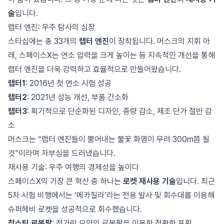
술
입니다.
랩터 엔진: 우주 탐사의 심장
스타십에는 총 33개의
랩터 엔진
이 장착됩니다. 머스크의 지휘 아
래, 스페이스X는 연소 압력을 크게 높이는 등 지속적인 개선을 통해
랩터 엔진을 더욱 강력하고 효율적으로 만들어왔습니다.
랩터1
: 2016년 첫 연소 시험 성공
랩터2
: 2021년 성능 개선, 부품 간소화
랩터3
: 획기적으로 단순화된 디자인, 중량 감소, 제조 단가 절반 감
소
머스크는 “랩터 엔진들이 뿜어내는 불꽃 화염이 무려 300m쯤 될
것”이라며 자부심을 드러냈습니다.
재사용 기술: 우주 여행의 경제성을 높이다
스페이스X의 가장 큰 혁신 중 하나는
로켓 재사용 기술
입니다. 최근
5차 시험 비행에서는 ‘메카질라’라는 전용 발사 및 회수대를 이용해
슈퍼헤비 로켓을 성공적으로 회수했습니다.
찹스틱 로봇팔
: 젓가락 모양의 로봇팔을 이용한 정확한 포획