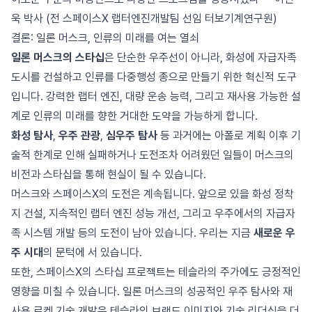
욱 박사 (전 스페이스X 랩터엔진개발팀 선임 터보기계연구원)
결론: 일론 머스크, 인류의 미래를 여는 열쇠
일론 머스크의 스타십
은 단순한 우주선이 아니라, 화성에 자급자족
도시를 건설하고 인류를 다중행성 종으로 만들기 위한 혁신적 도구
입니다. 강력한 랩터 엔진, 대량 운송 능력, 그리고 재사용 가능한 설
계로 인류의 미래를 향한 거대한 도약을 가능하게 합니다.
화성 탐사
,
우주 관광
,
심우주 탐사
등 과거에는 아폴로 계획 이후 기
술적 한계로 인해 실패하거나 도전조차 어려웠던 일들이 머스크의
비전과 스타십을 통해 현실이 될 수 있습니다.
머스크와 스페이스X의 도전은 계속됩니다. 앞으로 있을 화성 정착
지 건설, 지속적인 랩터 엔진 성능 개선, 그리고 우주에서의 자급자
족 시스템 개발 등의 도전이 남아 있습니다. 우리는 지금
새로운 우
주 시대
의 문턱에 서 있습니다.
또한, 스페이스X의 스타십 프로젝트는 테슬라의 주가에도 긍정적인
영향을 미칠 수 있습니다. 일론 머스크의 성공적인 우주 탐사와 재
사용 로켓 기술 개발은 테슬라의 브랜드 이미지와 기술 리더십을 더