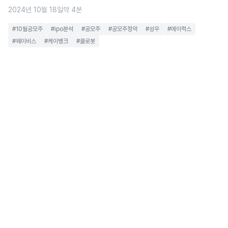
2024년 10월 18일
약 4분
#10월공모주
#ipo분석
#공모주
#공모주청약
#성우
#에이럭스
#웨이비스
#케이뱅크
#클로봇