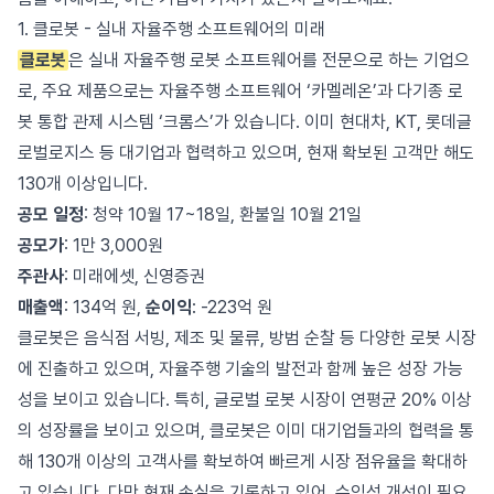
1. 클로봇 - 실내 자율주행 소프트웨어의 미래
클로봇
은 실내 자율주행 로봇 소프트웨어를 전문으로 하는 기업으
로, 주요 제품으로는 자율주행 소프트웨어 ‘카멜레온’과 다기종 로
봇 통합 관제 시스템 ‘크롬스’가 있습니다. 이미 현대차, KT, 롯데글
로벌로지스 등 대기업과 협력하고 있으며, 현재 확보된 고객만 해도
130개 이상입니다.
공모 일정
: 청약 10월 17~18일, 환불일 10월 21일
공모가
: 1만 3,000원
주관사
: 미래에셋, 신영증권
매출액
: 134억 원,
순이익
: -223억 원
클로봇은 음식점 서빙, 제조 및 물류, 방범 순찰 등 다양한 로봇 시장
에 진출하고 있으며, 자율주행 기술의 발전과 함께 높은 성장 가능
성을 보이고 있습니다. 특히, 글로벌 로봇 시장이 연평균 20% 이상
의 성장률을 보이고 있으며, 클로봇은 이미 대기업들과의 협력을 통
해 130개 이상의 고객사를 확보하여 빠르게 시장 점유율을 확대하
고 있습니다. 다만 현재 손실을 기록하고 있어, 수익성 개선이 필요