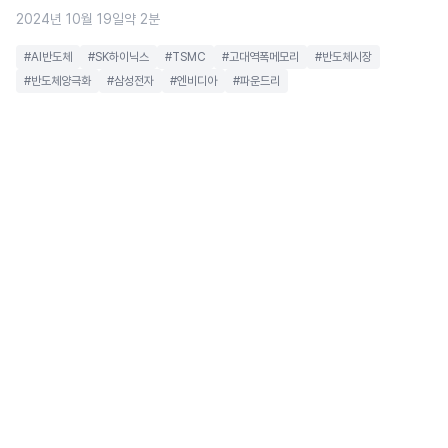
2024년 10월 19일
약 2분
#AI반도체
#SK하이닉스
#TSMC
#고대역폭메모리
#반도체시장
#반도체양극화
#삼성전자
#엔비디아
#파운드리