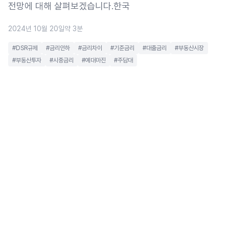
전망에 대해 살펴보겠습니다.한국
2024년 10월 20일
약 3분
#DSR규제
#금리인하
#금리차이
#기준금리
#대출금리
#부동산시장
#부동산투자
#시중금리
#예대마진
#주담대