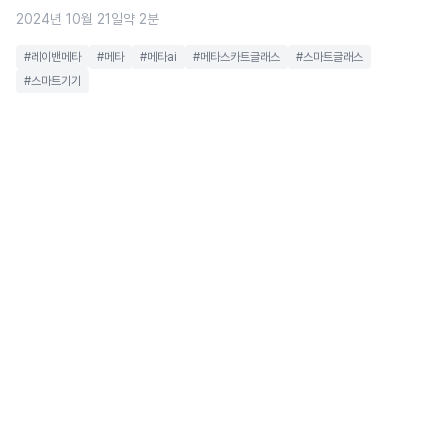
2024년 10월 21일
약 2분
#레이밴메타
#메타
#메타ai
#메타스카트글래스
#스마트글래스
#스마트기기