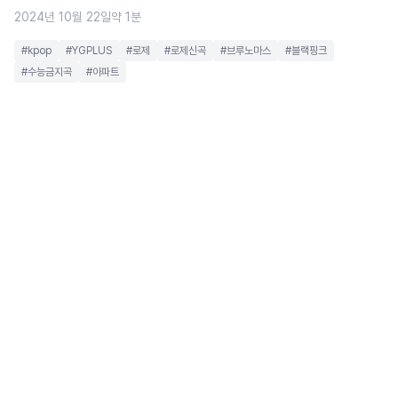
2024년 10월 22일
약 1분
#kpop
#YGPLUS
#로제
#로제신곡
#브루노마스
#블랙핑크
#수능금지곡
#아파트