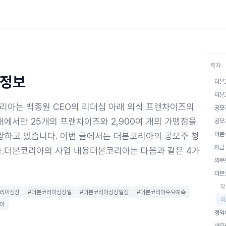
목차
 정보
더본
더본
리아는 백종원 CEO의 리더십 아래 외식 프랜차이즈의
공모
내에서만 25개의 프랜차이즈와 2,900여 개의 가맹점을
공모
랑하고 있습니다. 이번 글에서는 더본코리아의 공모주 청
더본
자금
다.더본코리아의 사업 내용더본코리아는 다음과 같은 4가
의무
더본
장
코리아상장
#더본코리아상장일
#더본코리아상장일정
#더본코리아수요예측
리
아
청약