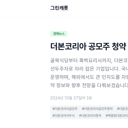
그린캐롯
경제뉴스
더본코리아 공모주 청약
골목식당부터 흑백요리사까지, 더본코
선두주자로 자리 잡은 기업입니다. 국
운영하며, 해외에서도 큰 인지도를 자
약 정보와 향후 전망을 다뤄보겠습니
2024년 10월 27일
약 3분
#더본코리아공모주
#더본코리아공모주청약
#더본
#더본코리아주식
#더본코리아청약
#백종원더본코리