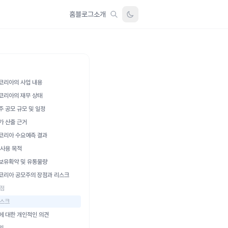
홈
블로그
소개
코리아의 사업 내용
코리아의 재무 상태
주 공모 규모 및 일정
가 산출 근거
코리아 수요예측 결과
 사용 목적
보유확약 및 유통물량
코리아 공모주의 장점과 리스크
점
스크
에 대한 개인적인 의견