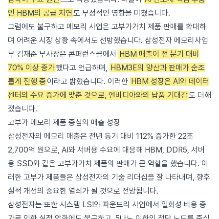
인 HBM의 공급 지연
도 부정적인 영향을 미쳤습니다.
그럼에도 불구하고 메모리 사업은 고부가가치 제품 판매를 확대하
며 어려운 시장 상황 속에서도 선방했습니다. 삼성전자 메모리사업
부 김재준 부사장은 콘퍼런스콜에서
HBM 매출이 전 분기 대비
70% 이상 증가
했다고 언급하며,
HBM3E의 양산과 판매가 순조
롭게 진행 중
이라고 밝혔습니다. 이러한
HBM 성장은 AI와 데이터
센터의 수요 증가에 맞춘 것으로, 엔비디아와의 납품 기대감
도 더해
졌습니다.
고부가 메모리 제품 중심의 매출 성장
삼성전자의 메모리 매출은 전년 동기 대비 112% 증가한 22조
2,700억 원으로, AI와 서버용 수요에 대응해 HBM, DDR5, 서버
용 SSD와 같은 고부가가치 제품의 판매가 큰 역할을 했습니다. 이
러한 고부가 제품들은 삼성전자의 기술 리더십을 잘 나타내며, 향후
실적 개선의 중요한 열쇠가 될 것으로 전망됩니다.
삼성전자는 또한 시스템 LSI와 파운드리 사업에서 일회성 비용 증
가로 인한 실적 악화에도 불구하고, 5나노 이하의 첨단 노드를 중심