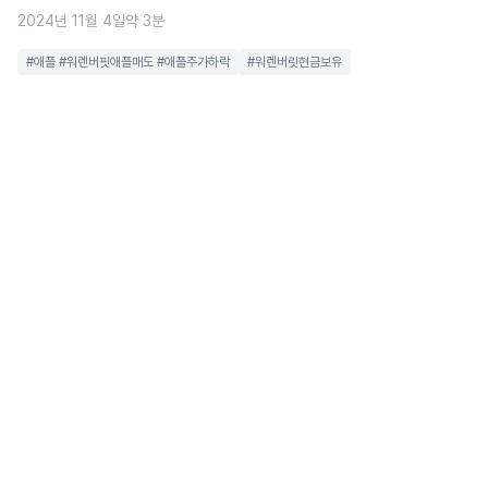
2024년 11월 4일
약 3분
#애플 #워렌버핏애플매도 #애플주가하락
#워렌버릿현금보유