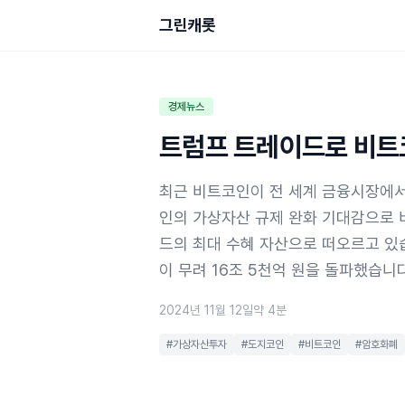
그린캐롯
경제뉴스
트럼프 트레이드로 비트코
최근 비트코인이 전 세계 금융시장에서
인의 가상자산 규제 완화 기대감으로 
드의 최대 수혜 자산으로 떠오르고 있
이 무려 16조 5천억 원을 돌파했습니
2024년 11월 12일
약 4분
#가상자산투자
#도지코인
#비트코인
#암호화폐