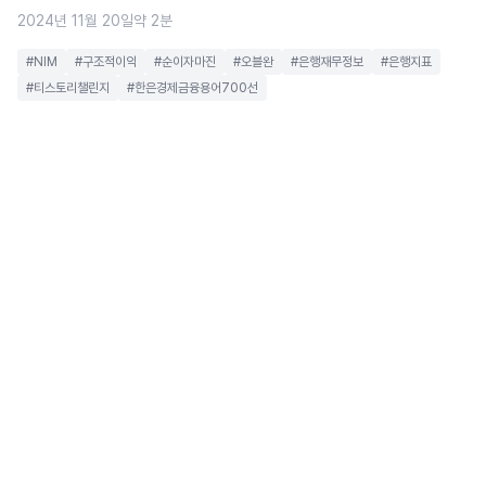
2024년 11월 20일
약 2분
#NIM
#구조적이익
#순이자마진
#오블완
#은행재무정보
#은행지표
#티스토리챌린지
#한은경제금융용어700선