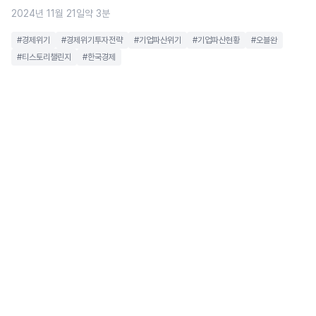
2024년 11월 21일
약 3분
#경제위기
#경제위기투자전략
#기업파산위기
#기업파산현황
#오블완
#티스토리챌린지
#한국경제