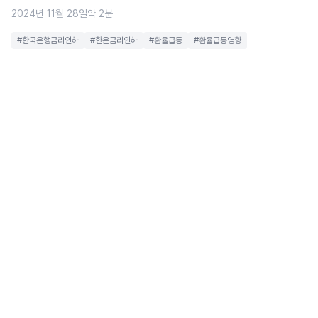
2024년 11월 28일
약 2분
#한국은행금리인하
#한은금리인하
#환율급등
#환율급등영향