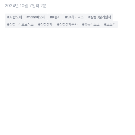
2024년 10월 7일
약 2분
#AI반도체
#hbm메모리
#K증시
#SK하이닉스
#삼성3분기실적
#삼성바이오로직스
#삼성전자
#삼성전자주가
#중동리스크
#코스피