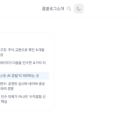
홈
블로그
소개
 구조: 주식 교환으로 묶인 4개월
협상
테이지가 다음을 인수한 4가지 이
스트 AI 포털’이 의미하는 것
 변수: 공정위 심사와 네이버·생성
I와의 경쟁
: 인수 자체가 아니라 ‘수직결합 신
 핵심