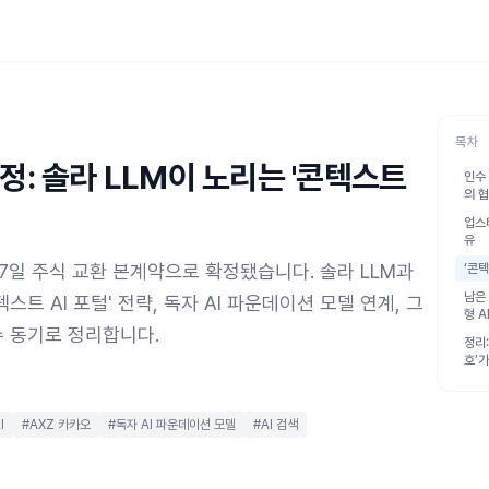
목차
정: 솔라 LLM이 노리는 '콘텍스트
인수
의 
업스
유
 7일 주식 교환 본계약으로 확정됐습니다. 솔라 LLM과
‘콘텍
남은
스트 AI 포털' 전략, 독자 AI 파운데이션 모델 연계, 그
형 A
수 동기로 정리합니다.
정리
호’가
I
#AXZ 카카오
#독자 AI 파운데이션 모델
#AI 검색