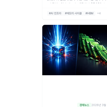
→HBM→일반 메모리→CPU)와 $7,250억
capex 흐름, 메모리 사이클 30개월차 위치, 
#AI 인프라
#메모리 사이클
#HBM
+4
시그널 8개, HD현대일렉트릭·KODEX AI전
설비 등 한국 수혜주 매핑까지 한 번에 정리합
경제뉴스
2026년 3월