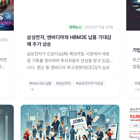
경제뉴스
2024년 11월 25일
삼성전자, 엔비디아와 HBM3E 납품 기대감
 28일
에 주가 상승
기업
삼성전자가 인공지능(AI) 메모리칩 시장에서 새로
하하면
최근
운 기회를 맞이하며 투자자들의 관심을 받고 있습
하고
업들
니다. 젠슨 황 엔비디아 최고경영자(CEO)가 삼성
여겨지
파산
전자의 5세대 고대역폭 메모리(HBM) HBM3E 제
 인하
중에
품의 납품 승인을 서두르고 있다는 소식이 전해지
#
#hbm3e 납품
#삼성전자
#삼성전자주가상승
서
받고
면서 주가는 상승세를 보이고 있습니다.25일 오전,
+4
+4
와
제가
삼성전자는 전일 대비 1.79% 오른 5만 7,000원
주목
고금
에 거래되
분투