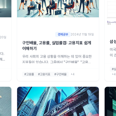
경제공부
2024년 11월 19일
 20일
삼성
구인배율, 고용률, 실업률갭: 고용지표 쉽게
이해하기
미국
다.
이 
우리 사회의 고용 상황을 이해하는 데 있어 중요한
위해서
투자
지표들이 있습니다. 그중에서 "구인배율", "고용률",
중요
루고
그리고 "실업률갭"이라는 개념들은 경제와 고용 상
#
익'과
동향
황을 파악하는 데 많은 도움이 됩니다. 이 포스팅에
#고용률
#고용지표
#구인배율
+4
+4
가 있
자자
서는 이 개념들이 무엇인지 쉽게 설명하고, 각각의
은행이
일)
지표가 어떤 의미를 가지는지 살펴보겠습니다.1. 구
게
33
인배율: 일자리와 취업 희망자의 비율구인배율은
일자리