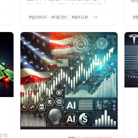
이나
환 본계약으로 확정됐습니다. 솔라 LLM과 30년 누
중 
정점
적 한국어 데이터의 결합, '콘텍스트 AI 포털' 전략,
리포
#업스테이지
#다음 인수
#솔라 LLM
+4
#
력핵심
독자 AI 파운데이션 모델 연계, 그리고 공정위 심사
니다.
변수까지 4가지 인수 동기로 정리합니다.
 27일