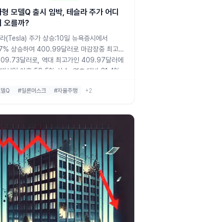
형 모델Q 출시 임박, 테슬라 주가 어디
 오를까?
라(Tesla) 주가 상승:10일 뉴욕증시에서
87% 상승하여 400.99달러로 마감장중 최고가
409.73달러로, 역대 최고가인 409.97달러에
대선일 이후 59.5% 상승, 연초 대비 61.4%
모건스탠리의 낙관적 전망:목표 주가를 310달
모델Q
#일론머스크
#자율주행
+2
서 400달러로 상향 조정테슬라를 자동차 부문
선호주'로 선정미국의 자율주행 리더십 유지