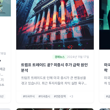
 18일
경제뉴스
2024년 11월 17일
?
트럼프 트레이드 끝? 미증시 주가 급락 원인
미국
 예금
분석
락
구속
트럼프 트레이드로 인해 미국 증시가 큰 변동성을
미국
위기
겪고 있습니다. 최근 투자자들의 차익 실현 욕구와
하 
와주
연준의 정책 불확실성, 그리고 예상보다 뜨거운 소
의장
 금융
비와 인플레이션 우려가 증시 하락의 주요 요인으
국 
 구
#미국주식
#미국증시
#연준정책
+3
#
0선
로 작용하고 있습니다. 이러한 변화의 핵심을 짚어
밝혔
 제
보고, 앞으로의 시장 방향에 대해 분석해보겠습니
로 