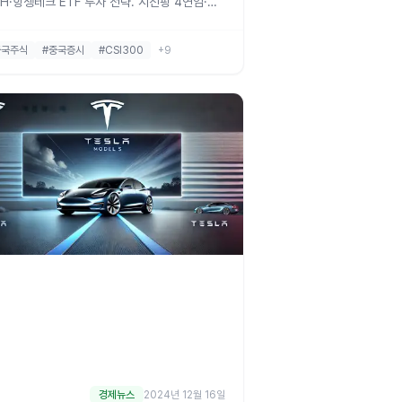
H·항셍테크 ETF 투자 전략. 시진핑 4연임·미
정상회담·15차 5개년 계획 변수까지 하나증권
트로 총정리.
중국주식
#중국증시
#CSI300
+9
경제뉴스
2024년 12월 16일