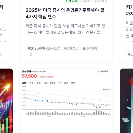
경제뉴스
2024년 12월 18일
락
저가
2025년 미국 증시의 운명은? 주목해야 할
까지
4가지 핵심 변수
테슬
최근 미국 증시가 연일 사상 최고치를 기록하고 있
주가를
2.
다는 소식이 들려오고 있는데요. 월가 전문가들
고
는 
은 2025년 미국 증시를 좌우할 네 가지 변수를 꼽
석합니
근접
았습니다. 바로 트럼프의 정책, 연준의 통화정책,
#2025년미국증시전망
#경제전망
#금리인하
상승
AI(인공지능), 경제 성장률입니다. 오늘은 이 네 가
+2
5
#
러에
지 핵심 변수에 대해 쉽고 자세하게 알려드릴게
'최
요. 1. 트럼프의 정책: 무역 전쟁이 다시?미국 네드
데이비스