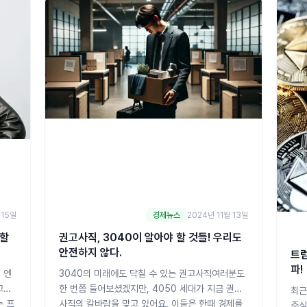
다.트럼프 트레이드와 연준 정책 불확실성이 시장
를 
에 미치는 영향최근 미국
시장
 15일
경제뉴스
2024년 11월 13일
생할
권고사직, 3040이 알아야 할 것들! 우리도
안전하지 않다.
트럼
파!
 엔
3040의 미래에도 닥칠 수 있는 권고사직여러분도
고의
한 번쯤 들어보셨겠지만, 4050 세대가 지금 권고
최근
는 프
사직의 칼바람을 맞고 있어요. 이들은 한때 경제를
중심