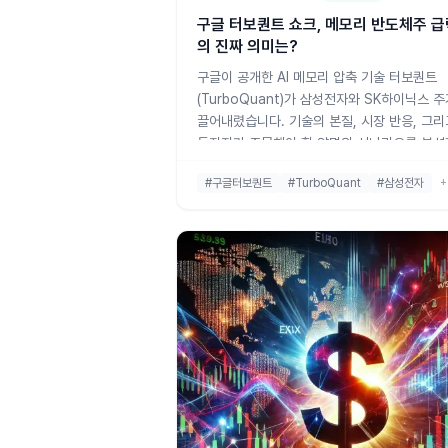
구글 터보퀀트 쇼크, 메모리 반도체주 급
의 진짜 의미는?
구글이 공개한 AI 메모리 압축 기술 터보퀀트
(TurboQuant)가 삼성전자와 SK하이닉스 
끌어내렸습니다. 기술의 본질, 시장 반응, 그리
투자자가 주목해야 할 양면의 시나리오를 분
다.
#구글터보퀀트
#TurboQuant
#삼성전자
+